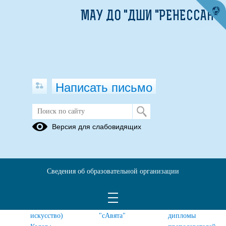
МАУ ДО "ДШИ "РЕНЕССАНС"
Написать письмо
Наши достижения и творческие
Версия для слабовидящих
коллективы
Дипломы
Дипломы
Дипломы
(театральное
(изобразительное
(инструментально
Сведения об образовательной организации
искусство)
искусство)
исполнительство)
Дипломы
Театральный
Благодарственные
(вокальное
коллектив
письма и
искусство)
"сАвята"
дипломы